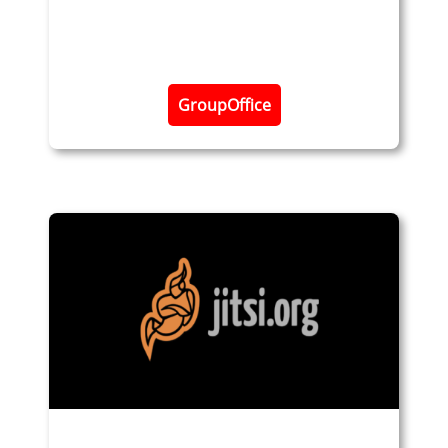
​GroupOffice