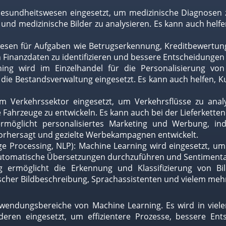
sundheitswesen eingesetzt, um medizinische Diagnosen z
nd medizinische Bilder zu analysieren. Es kann auch helfen
esen für Aufgaben wie Betrugserkennung, Kreditbewertung,
Finanzdaten zu identifizieren und bessere Entscheidungen 
ing wird im Einzelhandel für die Personalisierung von
e Bestandsverwaltung eingesetzt. Es kann auch helfen, Ku
im Verkehrssektor eingesetzt, um Verkehrsflüsse zu anal
Fahrzeuge zu entwickeln. Es kann auch bei der Lieferkette
möglicht personalisiertes Marketing und Werbung, in
rhersagt und gezielte Werbekampagnen entwickelt.
e Processing, NLP): Machine Learning wird eingesetzt, um
 automatische Übersetzungen durchzuführen und Sentiment
g ermöglicht die Erkennung und Klassifizierung von Bi
cher Bildbeschreibung, Sprachassistenten und vielem mehr
 Anwendungsbereiche von Machine Learning. Es wird in viel
nderen eingesetzt, um effizientere Prozesse, bessere E